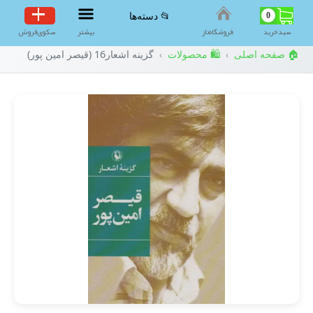
0
📂 دسته‌ها
سبد‌خرید
فروشگاه‌ناز
بیشتر
سکوی‌فروش
🏠 صفحه اصلی
🛍️ محصولات
گزینه اشعار16 (قیصر امین پور)
›
›