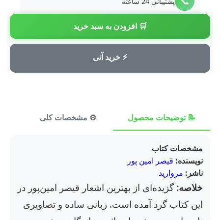
📞
پشتیبانی 24 ساعته
🛒 افزودن به سبد خرید
💳
پرداخت امن
⚡ خرید آنی
📝 توضیحات محصول
⚙️ مشخصات کلی
⭐ ن
مشخصات کتاب
نویسنده:
قیصر امین پور
ناشر:
مروارید
خلاصه:
گزیده‌ای از بهترین اشعار قیصر امین‌پور در
این کتاب گرد آمده است. زبانی ساده و تصاویری