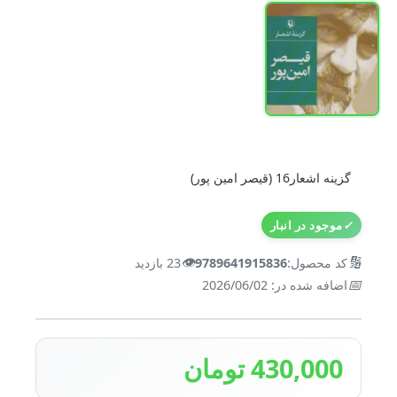
گزینه اشعار16 (قیصر امین پور)
✓
موجود در انبار
👁️
🔢
کد محصول:
9789641915836
23 بازدید
📅
اضافه شده در: 2026/06/02
430,000 تومان