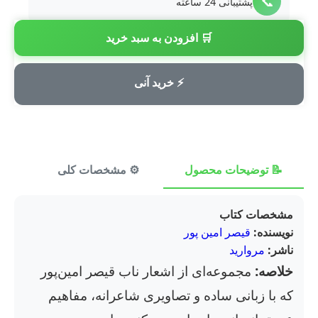
📞
پشتیبانی 24 ساعته
🛒 افزودن به سبد خرید
💳
پرداخت امن
⚡ خرید آنی
📝 توضیحات محصول
⚙️ مشخصات کلی
⭐ ن
مشخصات کتاب
نویسنده:
قیصر امین پور
ناشر:
مروارید
خلاصه:
مجموعه‌ای از اشعار ناب قیصر امین‌پور
که با زبانی ساده و تصاویری شاعرانه، مفاهیم