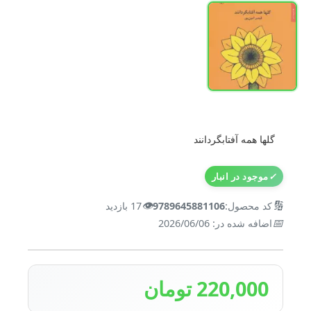
گلها همه آفتابگردانند
✓
موجود در انبار
👁️
🔢
کد محصول:
9789645881106
17 بازدید
📅
اضافه شده در: 2026/06/06
220,000 تومان