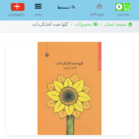
0
📂 دسته‌ها
سبد‌خرید
فروشگاه‌ناز
بیشتر
سکوی‌فروش
🏠 صفحه اصلی
🛍️ محصولات
گلها همه آفتابگردانند
›
›