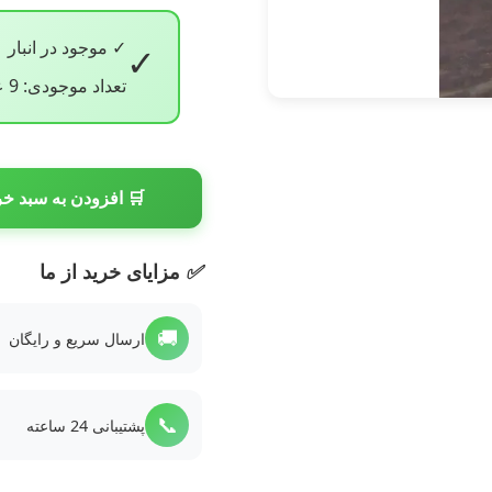
✓ موجود در انبار
✓
تعداد موجودی: 9 عدد
🛒 افزودن به سبد خر
✅
مزایای خرید از ما
🚚
ارسال سریع و رایگان
📞
پشتیبانی 24 ساعته