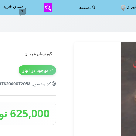
هران
راهنمای خرید
📂 دسته‌ها
گورستان غریبان
✓
موجود در انبار
🔢
کد محصول:
9782000072058
625,000 تومان