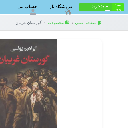
سبد‌خرید
فروشگاه ناز
حساب من
ت
0
›
›
🏠 صفحه اصلی
🛍️ محصولات
گورستان غریبان