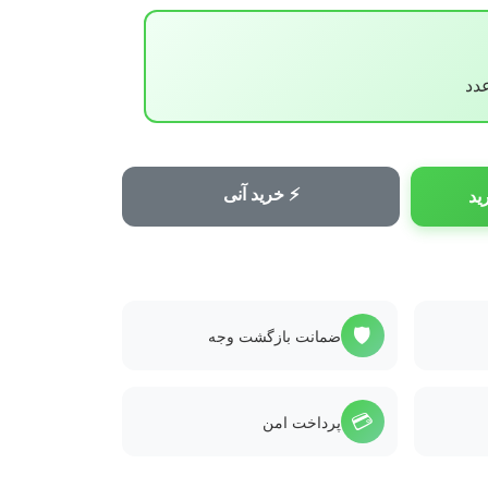
⚡ خرید آنی
ید
🛡️
ضمانت بازگشت وجه
💳
پرداخت امن