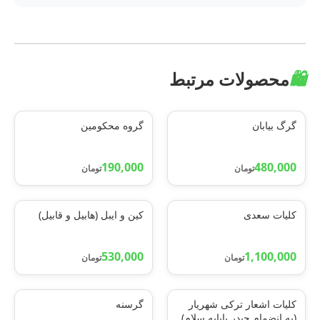
🛍️
محصولات مرتبط
گرگ بیابان
گروه محکومین
190,000
480,000
تومان
تومان
کلیات سعدی
کین و ایبل (هابیل و قابیل)
530,000
1,100,000
تومان
تومان
کلیات اشعار ترکی شهریار
گرسنه
(به انضمام حیدر بابایه سلام)