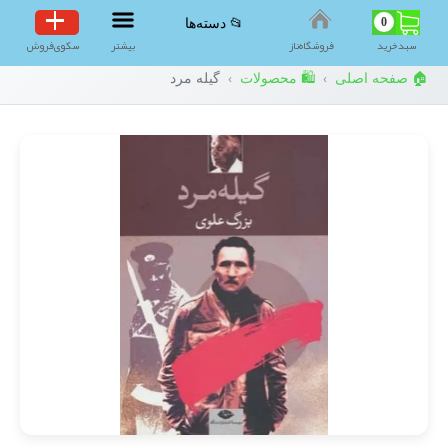
0
📂 دسته‌ها
سبد‌خرید
فروشگاه‌ناز
بیشتر
سکوی‌فروش
🏠 صفحه اصلی
🛍️ محصولات
گیله مرد
›
›