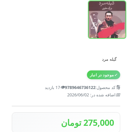
گیله مرد
✓
موجود در انبار
👁️
🔢
کد محصول:
9789646736122
17 بازدید
📅
اضافه شده در: 2026/06/02
275,000 تومان