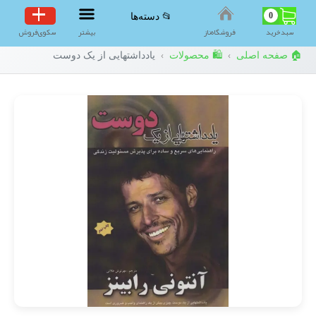
0
📂 دسته‌ها
سبد‌خرید
فروشگاه‌ناز
بیشتر
سکوی‌فروش
🏠 صفحه اصلی
🛍️ محصولات
یادداشتهایی از یک دوست
›
›