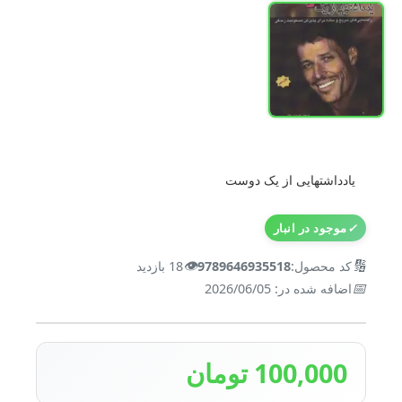
یادداشتهایی از یک دوست
✓
موجود در انبار
👁️
🔢
کد محصول:
9789646935518
18 بازدید
📅
اضافه شده در: 2026/06/05
100,000 تومان