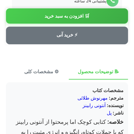
📞
پشتیبانی 24 ساعته
🛒 افزودن به سبد خرید
💳
پرداخت امن
⚡ خرید آنی
📝 توضیحات محصول
⚙️ مشخصات کلی
⭐ ن
مشخصات کتاب
مترجم:
مهرنوش طلائی
نویسنده:
آنتونی رابینز
ناشر:
پل
خلاصه:
کتابی کوچک اما پرمحتوا از آنتونی رابینز
که با جملات کوتاه، انگیزه و انرژی مثبت را به