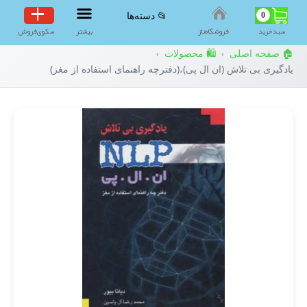
0
📂 دسته‌ها
سبد‌خرید
فروشگاه‌ناز
بیشتر
سکوی‌فروش
🏠 صفحه اصلی
🛍️ محصولات
›
›
یادگیری بی تلاش (ان ال پی)،(دفترچه راهنمای استفاده از مغز)