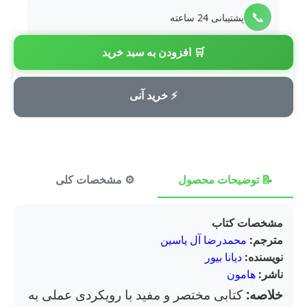
📞
پشتیبانی 24 ساعته
🛒 افزودن به سبد خرید
💳
پرداخت امن
⚡ خرید آنی
📝 توضیحات محصول
⚙️ مشخصات کلی
⭐ ن
مشخصات کتاب
مترجم:
محمدرضا آل یاسین
نویسنده:
دیانا بیور
ناشر:
هامون
خلاصه:
کتابی مختصر و مفید با رویکردی عملی به