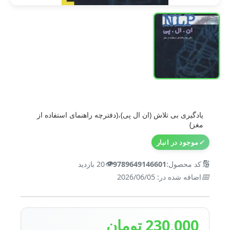
یادگیری بی تلاش (ان ال پی)،(دفترچه راهنمای استفاده از
مغز)
✓
موجود در انبار
👁️
🔢
کد محصول:
9789649146601
20 بازدید
📅
اضافه شده در: 2026/06/05
230,000 تومان