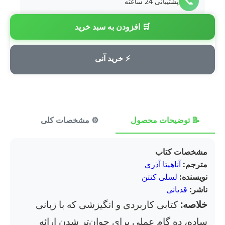
📞
پشتیبانی 24 ساعته
🛒 افزودن به سبد خرید
💳
پرداخت امن
⚡ خرید آنی
📝 توضیحات محصول
⚙️ مشخصات کلی
⭐ ن
مشخصات کتاب
مترجم:
آناهیتا آذری
نویسنده:
لسلی کنتن
ناشر:
قدیانی
خلاصه:
کتابی کاربردی و انگیزشی که با زبانی
ساده، ده گام عملی برای جوان‌تر شدن ارائه