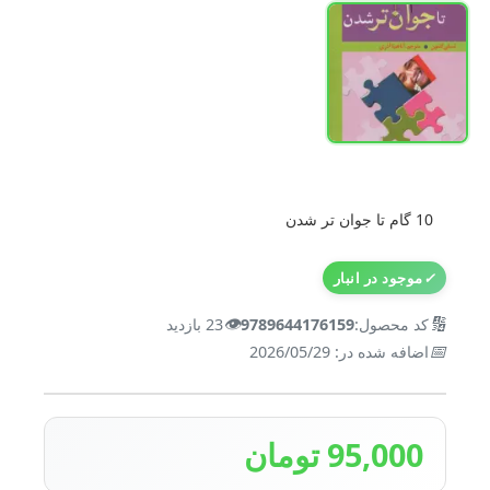
10 گام تا جوان تر شدن
✓
موجود در انبار
👁️
🔢
کد محصول:
9789644176159
23 بازدید
📅
اضافه شده در: 2026/05/29
95,000 تومان