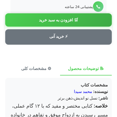
📞
پشتیبانی 24 ساعته
🛒 افزودن به سبد خرید
💳
پرداخت امن
⚡ خرید آنی
📝 توضیحات محصول
⚙️ مشخصات کلی
⭐ ن
مشخصات کتاب
نویسنده:
محمد سیدا
ناشر:
نسل نو اندیش،ذهن برتر
خلاصه:
کتابی مختصر و مفید که با ۱۲ گام عملی،
مسیر رسیدن به ازدواج موفق و تفاهم در خانواده