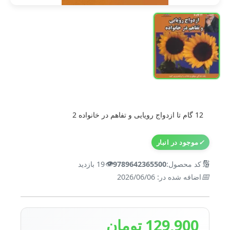
12 گام تا ازدواج رویایی و تفاهم در خانواده 2
✓
موجود در انبار
👁️
🔢
کد محصول:
9789642365500
19 بازدید
📅
اضافه شده در: 2026/06/06
129,900 تومان