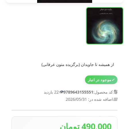
از همیشه تا جاویدان (برگزیده متون عرفانی)
✓
موجود در انبار
👁️
🔢
کد محصول:
9789643155551
22 بازدید
📅
اضافه شده در: 2026/05/31
490,000 تومان