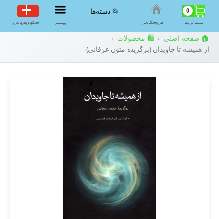
0
📂 دسته‌ها
سبد‌خرید
فروشگاه‌ناز
بیشتر
سکوی‌فروش
🏠 صفحه اصلی
🛍️ محصولات
›
›
از همیشه تا جاویدان (برگزیده متون عرفانی)