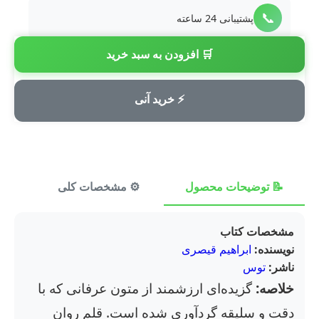
📞
پشتیبانی 24 ساعته
🛒 افزودن به سبد خرید
💳
پرداخت امن
⚡ خرید آنی
📝 توضیحات محصول
⚙️ مشخصات کلی
⭐ ن
مشخصات کتاب
نویسنده:
ابراهیم قیصری
ناشر:
توس
خلاصه:
گزیده‌ای ارزشمند از متون عرفانی که با
دقت و سلیقه گردآوری شده است. قلم روان