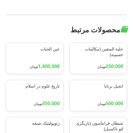
🛍️
محصولات مرتبط
حلیة المتقین (مکالمات
عین الحیات
حسینیه)
1,400,000
250,000
تومان
تومان
انجیل برنابا
تاریخ علوم در اسلام
350,000
500,000
تومان
تومان
شیطان فراماسون (بازیگری
ژئوپولیتیک شیعه
لئو تاکسیل)