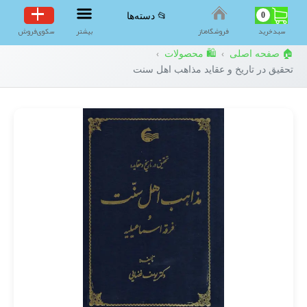
0
📂 دسته‌ها
سبد‌خرید
فروشگاه‌ناز
بیشتر
سکوی‌فروش
🏠 صفحه اصلی
🛍️ محصولات
›
›
تحقیق در تاریخ و عقاید مذاهب اهل سنت