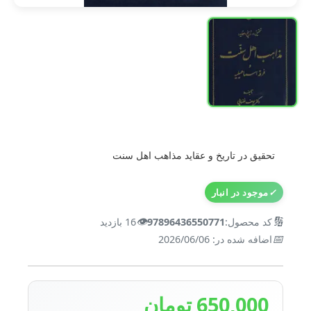
تحقیق در تاریخ و عقاید مذاهب اهل سنت
✓
موجود در انبار
👁️
🔢
کد محصول:
97896436550771
16 بازدید
📅
اضافه شده در: 2026/06/06
650,000 تومان