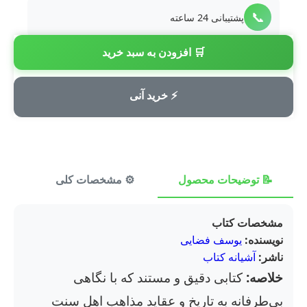
📞
پشتیبانی 24 ساعته
🛒 افزودن به سبد خرید
💳
پرداخت امن
⚡ خرید آنی
📝 توضیحات محصول
⚙️ مشخصات کلی
⭐ ن
مشخصات کتاب
نویسنده:
یوسف فضایی
ناشر:
آشیانه کتاب
خلاصه:
کتابی دقیق و مستند که با نگاهی
بی‌طرفانه به تاریخ و عقاید مذاهب اهل سنت