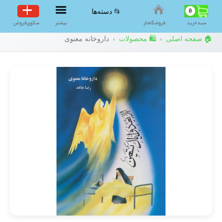
0
📂 دسته‌ها
سبد‌خرید
فروشگاه‌ناز
بیشتر
سکوی‌فروش
🏠 صفحه اصلی
🛍️ محصولات
داروخانه معنوی
›
›