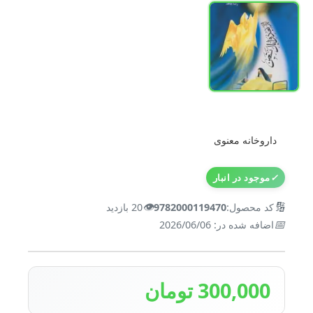
داروخانه معنوی
✓
موجود در انبار
👁️
🔢
کد محصول:
9782000119470
20 بازدید
📅
اضافه شده در: 2026/06/06
300,000 تومان