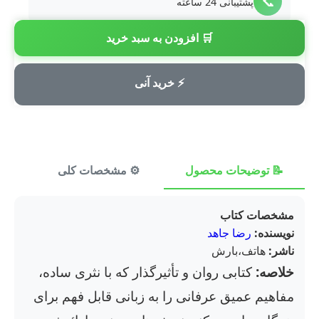
📞
پشتیبانی 24 ساعته
🛒 افزودن به سبد خرید
💳
پرداخت امن
⚡ خرید آنی
📝 توضیحات محصول
⚙️ مشخصات کلی
⭐ ن
مشخصات کتاب
نویسنده:
رضا جاهد
ناشر:
هاتف،بارش
خلاصه:
کتابی روان و تأثیرگذار که با نثری ساده،
مفاهیم عمیق عرفانی را به زبانی قابل فهم برای