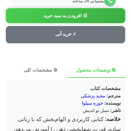
📞
پشتیبانی 24 ساعته
🛒 افزودن به سبد خرید
💳
پرداخت امن
⚡ خرید آنی
📝 توضیحات محصول
⚙️ مشخصات کلی
⭐ ن
مشخصات کتاب
مترجم:
مجید پزشکی
نویسنده:
خوزه سیلوا
ناشر:
نسل نو اندیش
خلاصه:
کتابی کاربردی و الهام‌بخش که با زبانی
ساده، قدرت شفابخشی ذهن را آموزش می‌دهد.