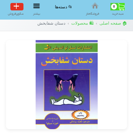
0
📂 دسته‌ها
سبد‌خرید
فروشگاه‌ناز
بیشتر
سکوی‌فروش
🏠 صفحه اصلی
🛍️ محصولات
دستان شفابخش
›
›