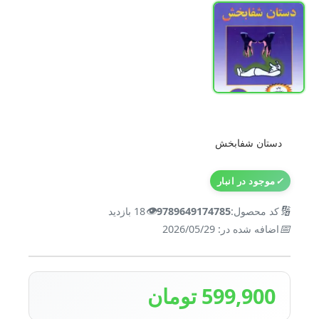
دستان شفابخش
✓
موجود در انبار
👁️
🔢
کد محصول:
9789649174785
18 بازدید
📅
اضافه شده در: 2026/05/29
599,900 تومان