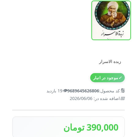
زبده الاسرار
✓
موجود در انبار
👁️
🔢
کد محصول:
9689645626806
19 بازدید
📅
اضافه شده در: 2026/06/06
390,000 تومان