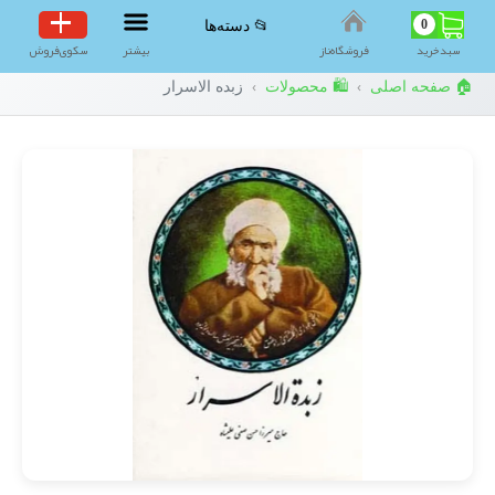
0
📂 دسته‌ها
سبد‌خرید
فروشگاه‌ناز
بیشتر
سکوی‌فروش
🏠 صفحه اصلی
🛍️ محصولات
زبده الاسرار
›
›