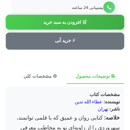
📞
پشتیبانی 24 ساعته
🛒 افزودن به سبد خرید
💳
پرداخت امن
⚡ خرید آنی
📝 توضیحات محصول
⚙️ مشخصات کلی
⭐ ن
مشخصات کتاب
نویسنده:
عطاء الله تدین
ناشر:
تهران
خلاصه:
کتابی روان و عمیق که با قلمی توانمند،
سهروردی را از زاویه‌ای نو به مخاطب معرفی