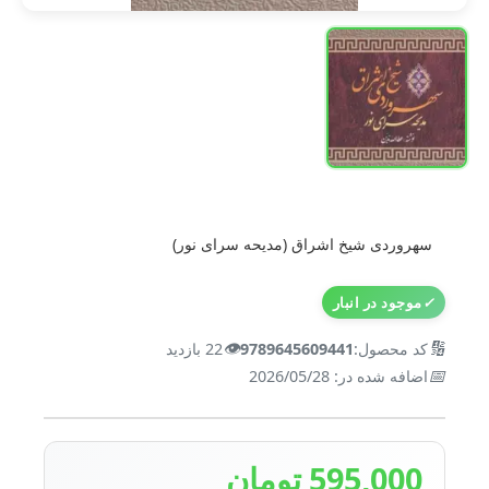
سهروردی شیخ اشراق (مدیحه سرای نور)
✓
موجود در انبار
👁️
🔢
کد محصول:
9789645609441
22 بازدید
📅
اضافه شده در: 2026/05/28
595,000 تومان