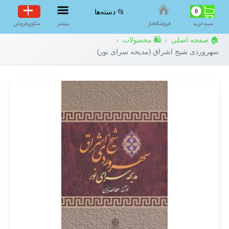
0
📂 دسته‌ها
سبد‌خرید
فروشگاه‌ناز
بیشتر
سکوی‌فروش
🏠 صفحه اصلی
🛍️ محصولات
›
›
سهروردی شیخ اشراق (مدیحه سرای نور)