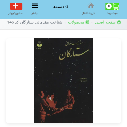
0
📂 دسته‌ها
سبد‌خرید
فروشگاه‌ناز
بیشتر
سکوی‌فروش
🏠 صفحه اصلی
🛍️ محصولات
شناخت مقدماتی ستارگان کد 146
›
›