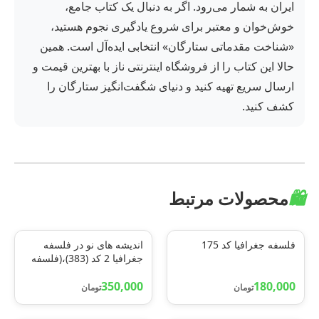
ایران به شمار می‌رود. اگر به دنبال یک کتاب جامع،
خوش‌خوان و معتبر برای شروع یادگیری نجوم هستید،
«شناخت مقدماتی ستارگان» انتخابی ایده‌آل است. همین
حالا این کتاب را از فروشگاه اینترنتی ناز با بهترین قیمت و
ارسال سریع تهیه کنید و دنیای شگفت‌انگیز ستارگان را
کشف کنید.
🛍️
محصولات مرتبط
فلسفه جغرافیا کد 175
اندیشه های نو در فلسفه
جغرافیا 2 کد (383)،(فلسفه
های محیطی و مکتبهای
180,000
350,000
جغرافیایی)
تومان
تومان