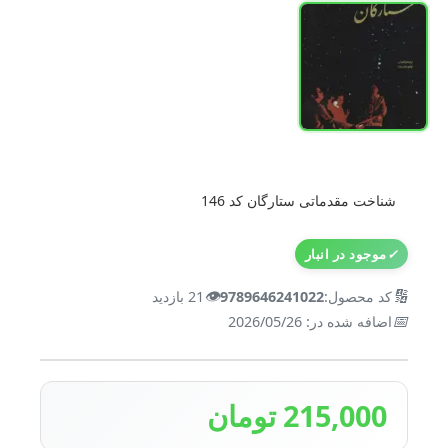
شناخت مقدماتی ستارگان کد 146
✓
موجود در انبار
👁️
🔢
کد محصول:
9789646241022
21 بازدید
📅
اضافه شده در: 2026/05/26
215,000 تومان