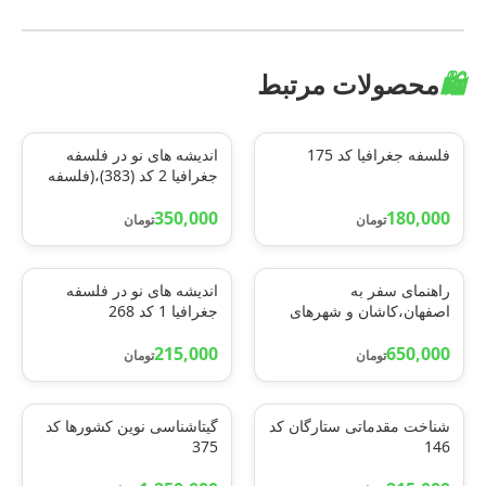
🛍️
محصولات مرتبط
فلسفه جغرافیا کد 175
اندیشه های نو در فلسفه
جغرافیا 2 کد (383)،(فلسفه
های محیطی و مکتبهای
180,000
350,000
جغرافیایی)
تومان
تومان
راهنمای سفر به
اندیشه های نو در فلسفه
اصفهان،کاشان و شهرهای
جغرافیا 1 کد 268
دیگر (انگلیسی،گلاسه)
215,000
650,000
تومان
تومان
شناخت مقدماتی ستارگان کد
گیتاشناسی نوین کشورها کد
375
146