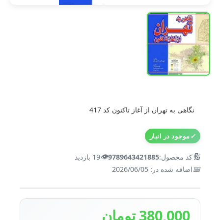
نگاهی به تهران از آغاز تاکنون کد 417
✓
موجود در انبار
👁️
🔢
کد محصول:
9789643421885
19 بازدید
📅
اضافه شده در: 2026/06/05
380,000 تومان