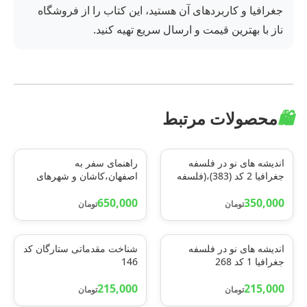
جغرافیا و کاربردهای آن هستید، این کتاب را از فروشگاه
ناز با بهترین قیمت و ارسال سریع تهیه کنید.
🛍️
محصولات مرتبط
اندیشه های نو در فلسفه
راهنمای سفر به
جغرافیا 2 کد (383)،(فلسفه
اصفهان،کاشان و شهرهای
های محیطی و مکتبهای
دیگر (انگلیسی،گلاسه)
350,000
جغرافیایی)
650,000
تومان
تومان
اندیشه های نو در فلسفه
شناخت مقدماتی ستارگان کد
جغرافیا 1 کد 268
146
215,000
215,000
تومان
تومان