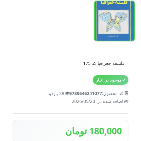
فلسفه جغرافیا کد 175
✓
موجود در انبار
👁️
🔢
کد محصول:
9789646241077
38 بازدید
📅
اضافه شده در: 2026/05/20
180,000 تومان