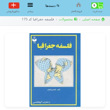
0
📂 دسته‌ها
سبد‌خرید
فروشگاه‌ناز
بیشتر
سکوی‌فروش
🏠 صفحه اصلی
🛍️ محصولات
فلسفه جغرافیا کد 175
›
›