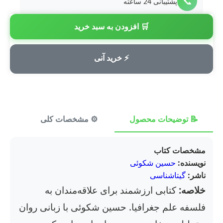
📞
پشتیبانی 24 ساعته
🛒 افزودن به سبد خرید
💳
پرداخت امن
⚡ خرید آنی
📝 توضیحات محصول
⚙️ مشخصات کلی
⭐ ن
مشخصات کتاب
نویسنده:
حسین شکوئی
ناشر:
گیتاشناسی
خلاصه:
کتابی ارزشمند برای علاقه‌مندان به
فلسفه علم جغرافیا. حسین شکوئی با زبانی روان