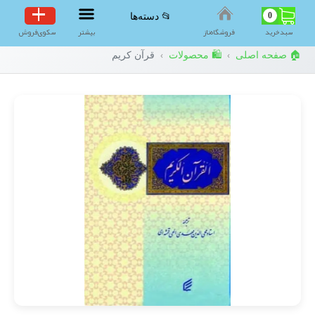
0
📂 دسته‌ها
سبد‌خرید
فروشگاه‌ناز
بیشتر
سکوی‌فروش
🏠 صفحه اصلی
🛍️ محصولات
قرآن کریم
›
›