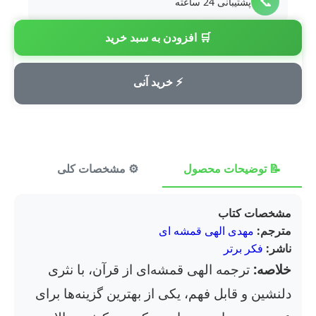
📞
پشتیبانی 24 ساعته
🛒 افزودن به سبد خرید
💳
پرداخت امن
⚡ خرید آنی
📝 توضیحات محصول
⚙️ مشخصات کلی
⭐ ن
مشخصات کتاب
مترجم:
مهدی الهی قمشه ای
ناشر:
فکر برتر
خلاصه:
ترجمه الهی قمشه‌ای از قرآن، با نثری
دلنشین و قابل فهم، یکی از بهترین گزینه‌ها برای