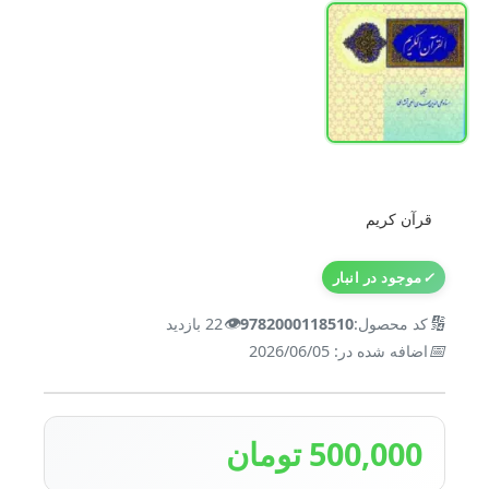
قرآن کریم
✓
موجود در انبار
👁️
🔢
کد محصول:
9782000118510
22 بازدید
📅
اضافه شده در: 2026/06/05
500,000 تومان