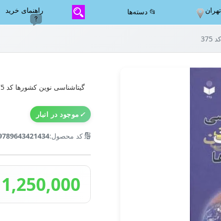
هران
راهنمای خرید
📂 دسته‌ها
37
گیتاشناسی نوین کشورها کد 375
✓
موجود در انبار
🔢
کد محصول:
9789643421434
1,250,000 تومان