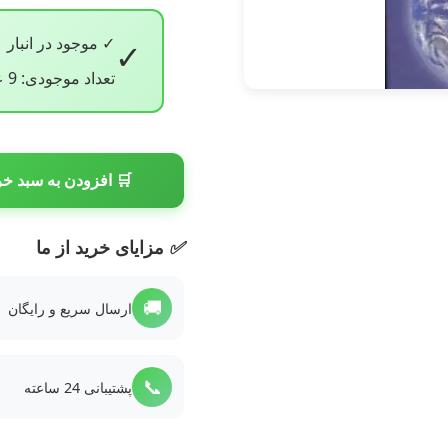
✓ موجود در انبار
✓
تعداد موجودی: 9 عدد
🛒 افزودن به سبد خر
✅
مزایای خرید از ما
🚚
ارسال سریع و رایگان
📞
پشتیبانی 24 ساعته