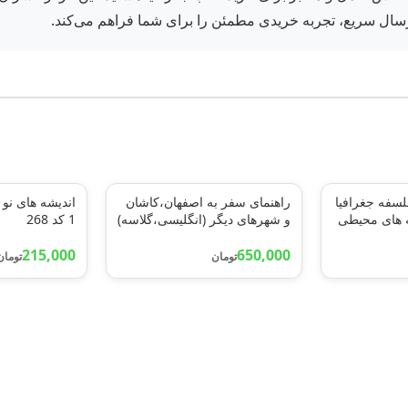
و ارسال سریع، تجربه خریدی مطمئن را برای شما فراهم می‌کند.
لسفه جغرافیا
راهنمای سفر به اصفهان،کاشان
اندیشه های نو 
(فلسفه های محیطی
و شهرهای دیگر (انگلیسی،گلاسه)
1 کد 268
ی)
215,000
650,000
تومان
تومان