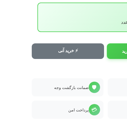
⚡ خرید آنی
ید
🛡️
ضمانت بازگشت وجه
💳
پرداخت امن