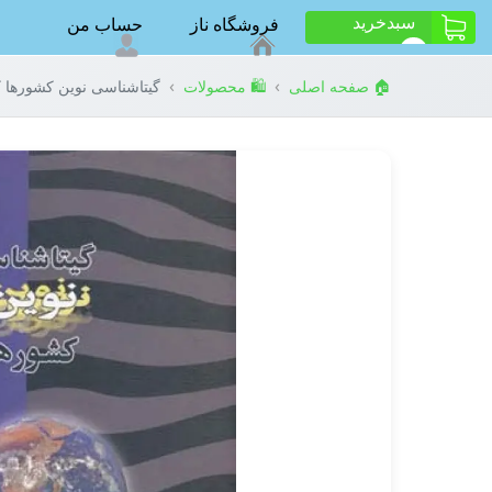
سبد‌خرید
فروشگاه ناز
حساب من
ت
0
›
›
🏠 صفحه اصلی
🛍️ محصولات
گیتاشناسی نوین کشورها کد 5