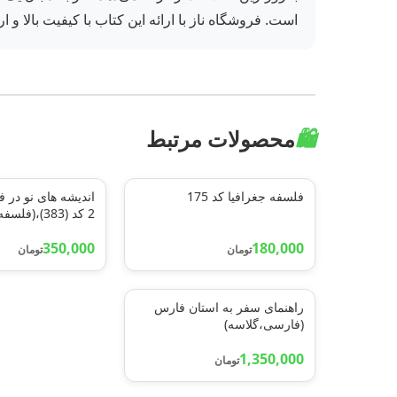
است. فروشگاه ناز با ارائه این کتاب با کیفیت بالا 
🛍️
محصولات مرتبط
فلسفه جغرافیا کد 175
اندیشه های نو در ف
2 کد (383)،
و مکتبهای جغرافیای
350,000
180,000
تومان
تومان
راهنمای سفر به استان فارس
(فارسی،گلاسه)
1,350,000
تومان