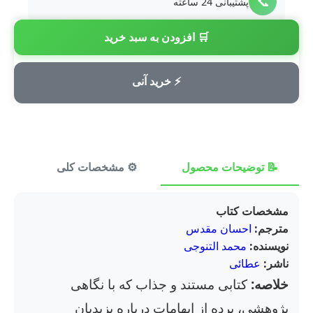
📞
پشتیبانی 24 ساعته
🛒 افزودن به سبد خرید
💳
پرداخت امن
⚡ خرید آنی
📝 توضیحات محصول
⚙️ مشخصات کلی
⭐ ن
مشخصات کتاب
مترجم:
احسان مقدس
نویسنده:
محمد التنوجی
ناشر:
عطائی
خلاصه:
کتابی مستند و جذاب که با نگاهی
پژوهشی، پرده از ابهامات درباره یزیدیان