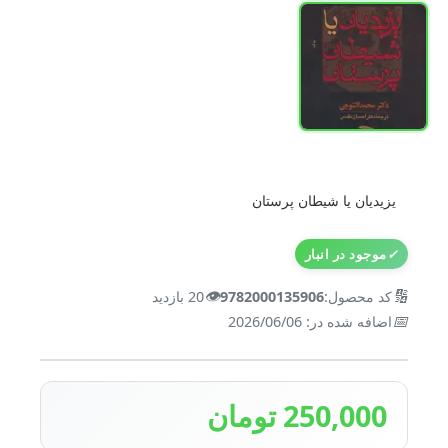
یزیدیان یا شیطان پرستان
✓
موجود در انبار
👁️
🔢
کد محصول:
9782000135906
20 بازدید
📅
اضافه شده در: 2026/06/06
250,000 تومان