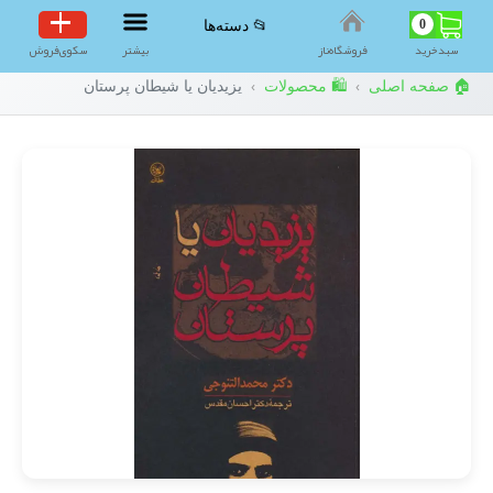
0
📂 دسته‌ها
سبد‌خرید
فروشگاه‌ناز
بیشتر
سکوی‌فروش
🏠 صفحه اصلی
🛍️ محصولات
یزیدیان یا شیطان پرستان
›
›